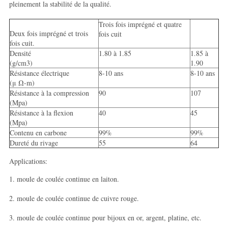
pleinement la stabilité de la qualité.
Trois fois imprégné et quatre
Deux fois imprégné et trois
fois cuit
fois cuit.
Densité
1.80 à 1.85
1.85 à
(g/cm3)
1.90
Résistance électrique
8-10 ans
8-10 ans
(μ Ω-m)
Résistance à la compression
90
107
(Mpa)
Résistance à la flexion
40
45
(Mpa)
Contenu en carbone
99%
99%
Dureté du rivage
55
64
Applications:
1. moule de coulée continue en laiton.
2. moule de coulée continue de cuivre rouge.
3. moule de coulée continue pour bijoux en or, argent, platine, etc.