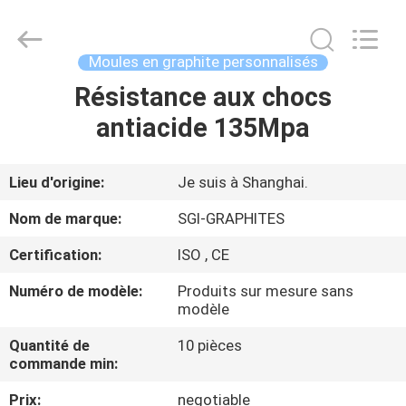
GRAPHITES.
All
Rights
Reserved.
Developed
Moules en graphite personnalisés
by
ECER
Résistance aux chocs
APERÇU
antiacide 135Mpa
PRODUITS
Lieu d'origine:
Je suis à Shanghai.
A
Nom de marque:
SGI-GRAPHITES
PROPOS
Certification:
ISO , CE
DE
Numéro de modèle:
Produits sur mesure sans
NOUS
modèle
Quantité de
10 pièces
VISITE
commande min:
D'USINE
Prix:
negotiable