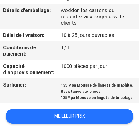
Détails d'emballage:
wodden les cartons ou
CONTRÔLE
répondez aux exigences de
clients
DE
LA
Délai de livraison:
10 à 25 jours ouvrables
QUALITÉ
Conditions de
T/T
paiement:
CONTACT
Capacité
1000 pièces par jour
d'approvisionnement:
NOUVELLES
Surligner:
,
135 Mpa Mousse de lingots de graphite
,
Résistance aux chocs
135Mpa Mousse en lingots de bricolage
DEMANDE
DE
MEILLEUR PRIX
SOUMISSION