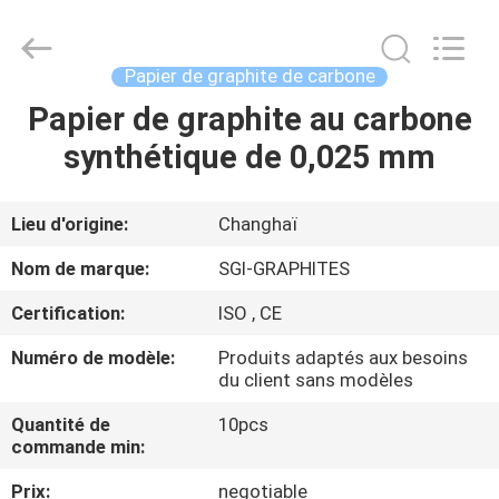
de
graphite
Fournisseur.
Copyright
©
Papier de graphite de carbone
2021
-
2025
Papier de graphite au carbone
APERÇU
SGI-
GRAPHITES.
synthétique de 0,025 mm
All
Rights
Reserved.
PRODUITS
Developed
by
ECER
Lieu d'origine:
Changhaï
A
Nom de marque:
SGI-GRAPHITES
PROPOS
Certification:
ISO , CE
DE
Numéro de modèle:
Produits adaptés aux besoins
NOUS
du client sans modèles
Quantité de
10pcs
VISITE
commande min:
D'USINE
Prix:
negotiable