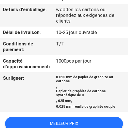
Détails d'emballage:
wodden les cartons ou
CONTRÔLE
répondez aux exigences de
clients
DE
LA
Délai de livraison:
10-25 jour ouvrable
QUALITÉ
Conditions de
T/T
paiement:
CONTACT
Capacité
1000pcs par jour
d'approvisionnement:
NOUVELLES
Surligner:
0.025 mm de papier de graphite au
carbone
,
Papier de graphite de carbone
synthétique de 0
DEMANDE
,
,
025 mm
DE
0.025 mm feuille de graphite souple
SOUMISSION
MEILLEUR PRIX